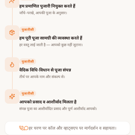
मंदिर वर्षभर दर्शन हेतु खुला रहता है, किन्तु मंगलवार, मंगल नक्षत्र,
हम प्रमाणित पुजारी नियुक्त करते हैं
नवरात्रि, श्रावण मास एवं महाशिवरात्रि का समय विशेष रूप से अत्यंत
जाँचे-परखे, आपकी पूजा के अनुसार।
शुभ माना जाता है। प्रातःकाल का समय शांतिपूर्ण दर्शन एवं पूजा-
अनुष्ठान हेतु सर्वश्रेष्ठ माना जाता है।
पुजारीजी
हम पूरी पूजा सामग्री की व्यवस्था करते हैं
निष्कर्षः
मंगलनाथ मंदिर केवल एक मंदिर नहीं, बल्कि ग्रह शांति, वैदिक
हर वस्तु लाई जाती है — आपको कुछ नहीं जुटाना।
परंपराओं एवं आध्यात्मिक साधना का एक महान केंद्र है। मंगल ग्रह के
जन्मस्थान के रूप में प्रसिद्ध यह पवित्र धाम श्रद्धालुओं को मानसिक
पुजारीजी
शांति, साहस, समृद्धि एवं सकारात्मक ऊर्जा प्रदान करने वाला अत्यंत
वैदिक विधि-विधान से पूजा संपन्न
पुण्यदायी तीर्थस्थल माना जाता है। यहां सम्पन्न होने वाले वैदिक अनुष्ठान
तीर्थ पर आपके नाम और संकल्प से।
श्रद्धालुओं के जीवन में सुख, संतुलन एवं मंगलमय परिवर्तन लाने वाले
माने जाते हैं।
पुजारीजी
आपको प्रसाद व आशीर्वाद मिलता है
संपन्न पूजा का आशीर्वादित प्रसाद और पूर्ण आशीर्वाद आपको।
हर चरण पर कॉल और व्हाट्सएप पर मार्गदर्शन व सहायता।