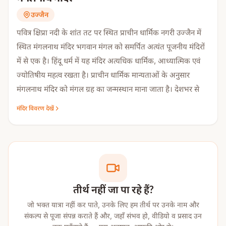
उज्जैन
पवित्र क्षिप्रा नदी के शांत तट पर स्थित प्राचीन धार्मिक नगरी उज्जैन में
स्थित मंगलनाथ मंदिर भगवान मंगल को समर्पित अत्यंत पूजनीय मंदिरों
में से एक है। हिंदू धर्म में यह मंदिर अत्यधिक धार्मिक, आध्यात्मिक एवं
ज्योतिषीय महत्व रखता है। प्राचीन धार्मिक मान्यताओं के अनुसार
मंगलनाथ मंदिर को मंगल ग्रह का जन्मस्थान माना जाता है। देशभर से
श्रद्धालु यहां मांगलिक दोष, ग्रह बाधा, विवाह में विलंब, आर्थिक
मंदिर विवरण देखें
परेशानियों तथा जीवन की विभिन्न कठिनाइयों से मुक्ति प्राप्त करने हेतु
दर्शन एवं पूजा-अनुष्ठान करने आते हैं।
मंदिर का दिव्य वातावरण तथा यहां प्राचीन वैदिक परंपराओं के अनुसार
सम्पन्न होने वाले धार्मिक अनुष्ठान इसे मंगल ग्रह से संबंधित दोष निवारण
एवं ग्रह शांति के लिए अत्यंत शक्तिशाली तीर्थस्थल बनाते हैं।
तीर्थ नहीं जा पा रहे हैं?
मंगलनाथ मंदिर का धार्मिक महत्व
जो भक्त यात्रा नहीं कर पाते, उनके लिए हम तीर्थ पर उनके नाम और
संकल्प से पूजा संपन्न कराते हैं और, जहाँ संभव हो, वीडियो व प्रसाद उन