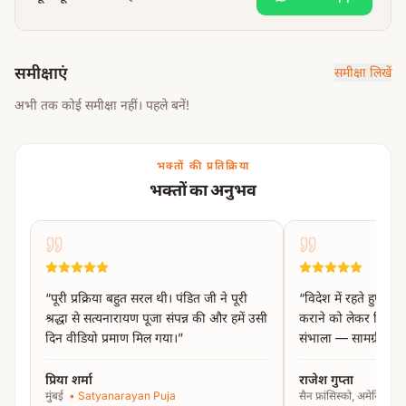
आरती एवं पुष्पांजलि
इसके अतिरिक्त,
वास्तु मंत्र जाप
एवं
महामृत्युंजय मंत्र जाप
भी किया
जाता है, जिससे विशेष सकारात्मक ऊर्जा और संरक्षण प्राप्त होता है।
समीक्षाएं
समीक्षा लिखें
आचार्य जी द्वारा
नाग-नागिन जोड़ा, हल्दी, अबीर, गुलाल, आम के
अभी तक कोई समीक्षा नहीं। पहले बनें!
पत्ते, तुलसी, कलश, भृंग पत्ते, सुपारी, द्रव्य, वस्त्र, घी आदि
सभी
आवश्यक सामग्री लाई जाएगी।
भक्तों की प्रतिक्रिया
यजमान को घर की सामान्य वस्तुएं जैसे
बर्तन, दीपक, आसन, कटोरी,
भक्तों का अनुभव
चौकी, थाली, दूध, दही, प्रसाद, फोटो, ईंट एवं निर्माण से संबंधित
सामग्री
की व्यवस्था करनी होगी।
नोट:
बुकिंग के बाद विस्तृत निर्देश साझा किए जाएंगे।
“
पूरी प्रक्रिया बहुत सरल थी। पंडित जी ने पूरी
“
विदेश में रहते हुए काश
श्रद्धा से सत्यनारायण पूजा संपन्न की और हमें उसी
कराने को लेकर चिंतित
दिन वीडियो प्रमाण मिल गया।
”
संभाला — सामग्री से 
प्रिया शर्मा
राजेश गुप्ता
मुंबई
•
Satyanarayan Puja
सैन फ्रांसिस्को, अमेरिका
•