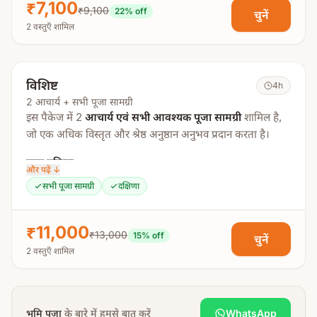
₹7,100
गणपति पूजा
₹9,100
22
% off
चुनें
2 वस्तुएँ शामिल
कलश पूजा
भूमि पूजा
शिला पूजा
विशिष्ट
4h
आरती एवं पुष्पांजलि
2 आचार्य + सभी पूजा सामग्री
इस पैकेज में 2
आचार्य एवं सभी आवश्यक पूजा सामग्री
शामिल है,
आचार्य जी द्वारा
हल्दी, अबीर, गुलाल, आम के पत्ते, तुलसी, कलश,
जो एक अधिक विस्तृत और श्रेष्ठ अनुष्ठान अनुभव प्रदान करता है।
सुपारी, द्रव्य, वस्त्र, घी आदि
सभी आवश्यक सामग्री लाई जाएगी।
पूजा प्रक्रिया:
यजमान को घर की सामान्य वस्तुएं जैसे
बर्तन, दीपक, आसन, कटोरी,
और पढ़ें ↓
चौकी, थाली, दूध, दही, प्रसाद, फोटो, ईंट एवं निर्माण से संबंधित
सभी पूजा सामग्री
दक्षिणा
स्वस्ति वाचन
सामग्री
की व्यवस्था करनी होगी।
संकल्प
₹11,000
नोट:
बुकिंग के बाद विस्तृत निर्देश साझा किए जाएंगे।
गणपति पूजन
₹13,000
15
% off
चुनें
2 वस्तुएँ शामिल
कलश पूजन
भूमि पूजन
शिला पूजन
भूमि पूजा
के बारे में हमसे बात करें
WhatsApp