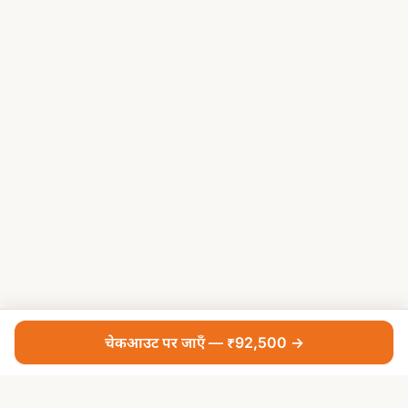
चेकआउट पर जाएँ — ₹92,500 →