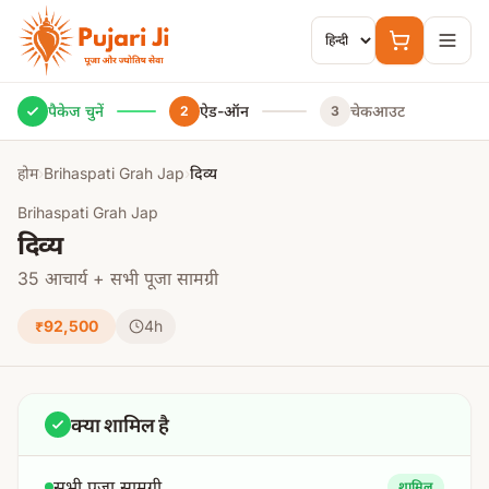
मुख्य सामग्री पर जाएं
पैकेज चुनें
ऐड-ऑन
चेकआउट
2
3
होम
›
Brihaspati Grah Jap
›
दिव्य
Brihaspati Grah Jap
दिव्य
35 आचार्य + सभी पूजा सामग्री
₹92,500
4h
क्या शामिल है
सभी पूजा सामग्री
शामिल