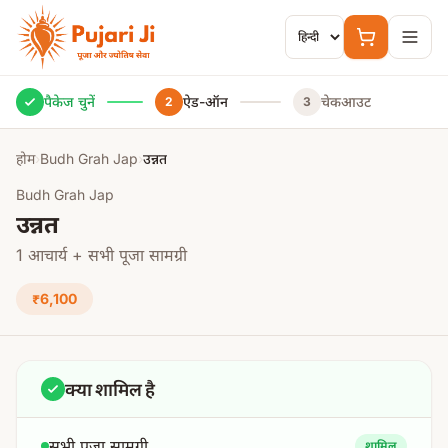
मुख्य सामग्री पर जाएं
पैकेज चुनें
ऐड-ऑन
चेकआउट
2
3
होम
›
Budh Grah Jap
›
उन्नत
Budh Grah Jap
उन्नत
1 आचार्य + सभी पूजा सामग्री
₹6,100
क्या शामिल है
सभी पूजा सामग्री
शामिल