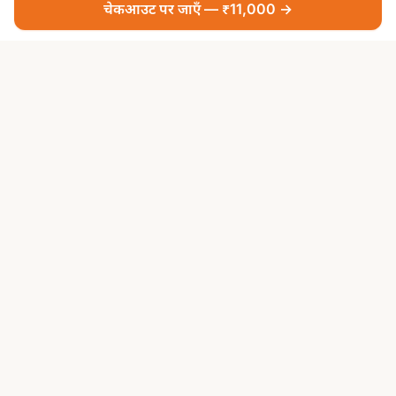
चेकआउट पर जाएँ — ₹11,000 →
आपकी श्रद्धा, हमारी सेवा — भक्ति अब और सरल
पूजा सेवाएं
सभी पूजा सेवाएं
तीर्थ पूजा
प्रसिद्ध मंदिर