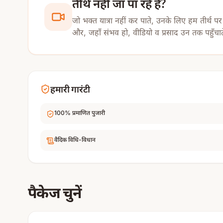
तीर्थ नहीं जा पा रहे हैं?
पुराणों एवं शक्ति परंपर
जो भक्त यात्रा नहीं कर पाते, उनके लिए हम तीर्थ पर
भगवान शिव एवं माता पा
और, जहाँ संभव हो, वीडियो व प्रसाद उन तक पहुँचात
प्राचीन कथाओं के अनुस
किया था। तभी से यह स्
यह मंदिर विशेष रूप से 
हमारी गारंटी
जीवन में विभिन्न ब
100% प्रमाणित पुजारी
शत्रु बाधा से परेशान 
वैदिक विधि-विधान
आर्थिक उन्नति एवं 
व्यापार एवं करियर 
मानसिक तनाव एवं अश
पैकेज चुनें
शक्ति साधना एवं द
परिवार में सुख, शां