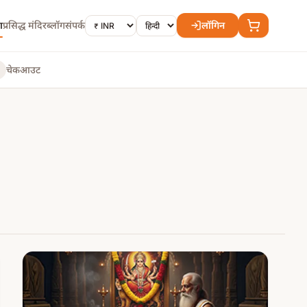
ा
प्रसिद्ध मंदिर
ब्लॉग
संपर्क
लॉगिन
चेकआउट