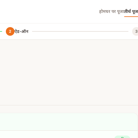
होम
घर पर पूजा
तीर्थ पूज
ऐड-ऑन
2
3