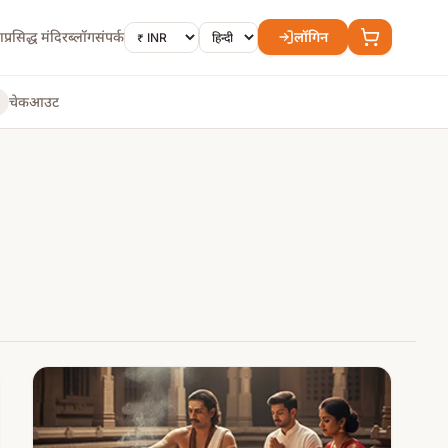
ा
प्रसिद्ध मंदिर
ब्लॉग
संपर्क
लॉगिन
चेकआउट