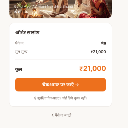
Gand Mool Ashwani Nakshtra Shanti
श्रेष्ठ
ऑर्डर सारांश
पैकेज
श्रेष्ठ
मूल मूल्य
₹21,000
₹21,000
कुल
चेकआउट पर जाएँ →
🔒 सुरक्षित चेकआउट। कोई छिपे शुल्क नहीं।
पैकेज बदलें