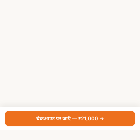
चेकआउट पर जाएँ — ₹21,000 →