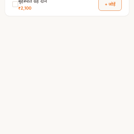
बृहस्पति ग्रह दान
+ जोड़ें
₹2,100