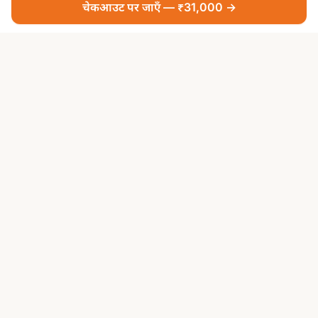
चेकआउट पर जाएँ — ₹31,000 →
आपकी श्रद्धा, हमारी सेवा — भक्ति अब और सरल
पूजा सेवाएं
सभी पूजा सेवाएं
तीर्थ पूजा
प्रसिद्ध मंदिर