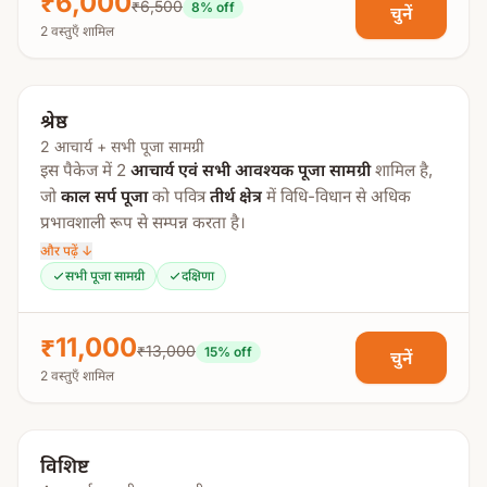
₹6,000
₹6,500
8
% off
चुनें
मातृका पूजन
2 वस्तुएँ शामिल
आचार्य वरण
प्रधान मंडल पूजन
श्रेष्ठ
प्राण प्रतिष्ठा
2 आचार्य + सभी पूजा सामग्री
नव नाग पूजन
इस पैकेज में 2
आचार्य एवं सभी आवश्यक पूजा सामग्री
शामिल है,
राहु काल सर्प पूजा
जो
काल सर्प पूजा
को पवित्र
तीर्थ क्षेत्र
में विधि-विधान से अधिक
प्रभावशाली रूप से सम्पन्न करता है।
नवग्रह पूजन
और पढ़ें ↓
रुद्र पूजन
इस विशेष अनुष्ठान में
तांत्रिक राहु ग्रह मंत्र जाप (18,000)
शामिल है,
सभी पूजा सामग्री
दक्षिणा
हवन
जो काल सर्प दोष के प्रभाव को कम करने में सहायक माना जाता है।
विसर्जन
पूजा प्रक्रिया:
₹11,000
₹13,000
15
% off
चुनें
विशेष निर्देश:
2 वस्तुएँ शामिल
गणेश पूजा
पूजा के दौरान
नए वस्त्र पहनना अनिवार्य है
।
पुण्याहवाचन
पूजा के बाद इन वस्त्रों को
मंदिर में ही छोड़ना होता है
।
मातृका पूजा
विशिष्ट
यह नियम
पुरुष और महिलाओं दोनों पर लागू होता है
।
आचार्य वरण