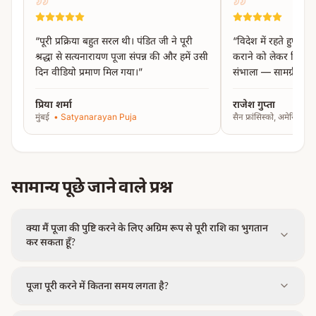
महामृत्युंजय मंत्र जाप (11,000)
हवन
“
पूरी प्रक्रिया बहुत सरल थी। पंडित जी ने पूरी
“
विदेश में रहते हुए काश
विसर्जन
श्रद्धा से सत्यनारायण पूजा संपन्न की और हमें उसी
कराने को लेकर चिंतित
दिन वीडियो प्रमाण मिल गया।
”
संभाला — सामग्री से 
विशेष निर्देश:
प्रिया शर्मा
राजेश गुप्ता
पूजा के दौरान
नए वस्त्र पहनना अनिवार्य है
।
मुंबई
•
Satyanarayan Puja
सैन फ्रांसिस्को, अमेरिका
•
पूजा के बाद इन वस्त्रों को
मंदिर में ही छोड़ना होता है
।
यह नियम
पुरुष और महिलाओं दोनों पर लागू होता है
।
कृपया पूजा में आने से पहले नए वस्त्र साथ लेकर आएं और वही
सामान्य पूछे जाने वाले प्रश्न
पहनें।
क्या मैं पूजा की पुष्टि करने के लिए अग्रिम रूप से पूरी राशि का भुगतान
कर सकता हूँ?
पूजा पूरी करने में कितना समय लगता है?