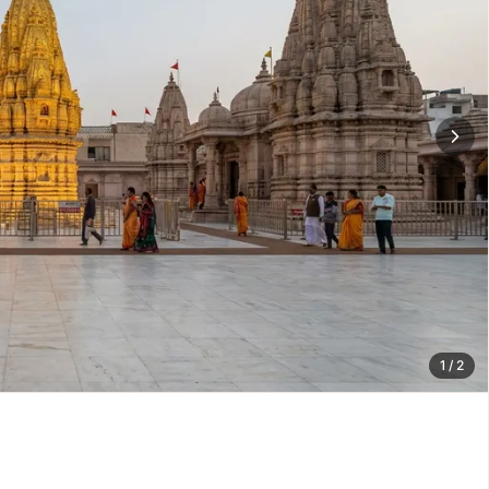
1
/
2