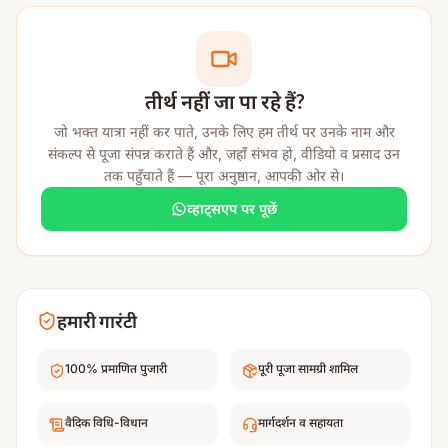
मंदिर का दिव्य वातावरण तथा यहां प्राचीन वैदिक परंपराओं के अनुसार
सम्पन्न होने वाले धार्मिक अनुष्ठान इसे मंगल ग्रह से संबंधित दोष निवारण
एवं ग्रह शांति के लिए अत्यंत शक्तिशाली तीर्थस्थल बनाते हैं।
तीर्थ नहीं जा पा रहे हैं?
मंगलनाथ मंदिर का धार्मिक महत्व
जो भक्त यात्रा नहीं कर पाते, उनके लिए हम तीर्थ पर उनके नाम और
संकल्प से पूजा संपन्न कराते हैं और, जहाँ संभव हो, वीडियो व प्रसाद उन
हिंदू धार्मिक मान्यताओं एवं ज्योतिष शास्त्र के अनुसार मंगलनाथ मंदिर
तक पहुँचाते हैं — पूरा अनुष्ठान, आपकी ओर से।
को मंगल ग्रह की उत्पत्ति का पवित्र स्थान माना जाता है। प्राचीन ग्रंथों में
व्हाट्सएप पर पूछें
उज्जैन नगरी को दिव्य ऊर्जाओं एवं ग्रह-नक्षत्रों से जुड़ी अत्यंत पवित्र
भूमि बताया गया है।
यह मंदिर विशेष रूप से उन श्रद्धालुओं के लिए महत्वपूर्ण माना जाता है
हमारी गारंटी
जिनकी कुंडली मेंः
100% प्रमाणित पुजारी
पूरी पूजा सामग्री शामिल
मांगलिक दोष हो
विवाह में विलंब हो रहा हो
वैदिक विधि-विधान
मार्गदर्शन व सहायता
वैवाहिक जीवन में तनाव हो