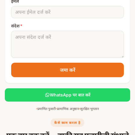
ईमेल
श्रावण मास
ग्रह शांति के शुभ मुहूर्त
संदेश
*
कार्तिक मास
मंगलनाथ मंदिर कैसे पहुंचे
हवाई मार्ग
निकटतम हवाई अड्डा इंदौर स्थित देवी अहिल्याबाई होल्कर हवाई अड्डा है,
जमा करें
जो उज्जैन से लगभग पचपन किलोमीटर की दूरी पर स्थित है।
रेल मार्ग
WhatsApp पर बात करें
उज्जैन जंक्शन देश के प्रमुख नगरों जैसे दिल्ली, मुंबई, अहमदाबाद,
प्रमाणित पुजारी
प्रामाणिक अनुष्ठान
सुरक्षित भुगतान
भोपाल एवं वाराणसी से सुगमता से जुड़ा हुआ है।
कैसे काम करता है
सड़क मार्ग