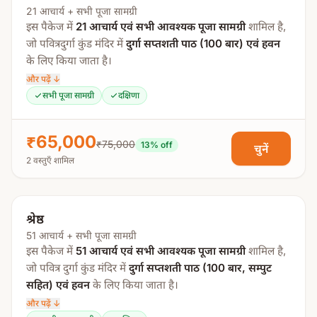
21 आचार्य + सभी पूजा सामग्री
अधिक बढ़ाता है।
इस पैकेज में
21 आचार्य एवं सभी आवश्यक पूजा सामग्री
शामिल है,
जो पवित्रदुर्गा कुंड मंदिर में
दुर्गा सप्तशती पाठ (100 बार) एवं हवन
नवरात्रि एवं अन्य प्रमुख पर्वों के दौरान यहाँ श्रद्धालुओं की भारी भीड़
के लिए किया जाता है।
उमड़ती है और पूरा क्षेत्र भक्तिमय वातावरण से भर जाता है।
और पढ़ें ↓
यह अनुष्ठान आपकी सुविधा अनुसार
1 दिन, 3 दिन या 5 दिन
में सम्पन्न
धार्मिक महत्व
सभी पूजा सामग्री
दक्षिणा
किया जा सकता है।
मान्यता है कि जो भक्त सच्चे मन और श्रद्धा से यहाँ माँ दुर्गा की पूजा
पूजा प्रक्रिया:
₹65,000
₹75,000
13
% off
करता है, उसे—
चुनें
2 वस्तुएँ शामिल
स्वस्ति वाचन
भय एवं कष्टों से मुक्ति
संकल्प
शत्रुओं और बाधाओं का नाश
गणपति पूजा
श्रेष्ठ
मनोकामनाओं की पूर्ति
मातृका पूजा
51 आचार्य + सभी पूजा सामग्री
दुर्गा पूजा
शक्ति, साहस और आत्मविश्वास की प्राप्ति
इस पैकेज में
51 आचार्य एवं सभी आवश्यक पूजा सामग्री
शामिल है,
जो पवित्र दुर्गा कुंड मंदिर में
दुर्गा सप्तशती पाठ (100 बार, सम्पुट
दुर्गा सप्तशती पाठ (100 बार)
होती है।
सहित) एवं हवन
के लिए किया जाता है।
हवन
और पढ़ें ↓
आरती एवं पुष्पांजलि
पुजारी जी पर उपलब्ध सेवाएँ
यह अनुष्ठान आपकी सुविधा अनुसार
1 दिन, 3 दिन या 5 दिन
में सम्पन्न