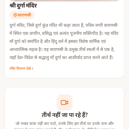
श्री दुर्गा मंदिर
वाराणसी
दुर्गा मंदिर, जिसे दुर्गा कुंड मंदिर भी कहा जाता है, पवित्र नगरी वाराणसी
में स्थित एक प्राचीन, प्रसिद्ध एवं अत्यंत पूजनीय शक्तिपीठ है। यह मंदिर
माँ दुर्गा को समर्पित है और हिंदू धर्म में इसका विशेष धार्मिक एवं
आध्यात्मिक महत्व है। यह वाराणसी के प्रमुख तीर्थ स्थलों में से एक है,
जहाँ देश-विदेश से श्रद्धालु माँ दुर्गा का आशीर्वाद प्राप्त करने आते हैं।
मंदिर विवरण देखें
मंदिर का इतिहास
दुर्गा मंदिर का निर्माण 18वीं शताब्दी में बंगाल की महान महारानी रानी
भवानी (नाटोर) द्वारा कराया गया था। ऐसी मान्यता है कि मंदिर में
विराजमान माँ दुर्गा की प्रतिमा स्वयंभू (स्वयं प्रकट) है, अर्थात् इसे किसी
मानव ने निर्मित नहीं किया।
तीर्थ नहीं जा पा रहे हैं?
देवी भागवत पुराण के अध्याय 23 के अनुसार, काशी नरेश की पुत्री
जो भक्त यात्रा नहीं कर पाते, उनके लिए हम तीर्थ पर उनके नाम और
शशिकला और वनवासी राजकुमार सुदर्शन की कथा इस मंदिर की