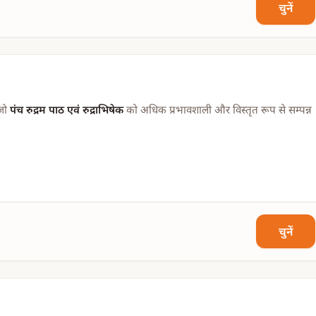
चुनें
, जल आदि
आचार्य द्वारा लाई जाएगी।
 जो
पंच रुद्रम पाठ एवं रुद्राभिषेक
को अधिक प्रभावशाली और विस्तृत रूप से सम्पन्न
आसन आदि
की व्यवस्था करनी होगी।
चुनें