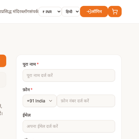
ा
प्रसिद्ध मंदिर
ब्लॉग
संपर्क
लॉगिन
पूरा नाम
*
फ़ोन
*
े,
ं।
ईमेल