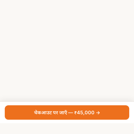
चेकआउट पर जाएँ — ₹45,000 →