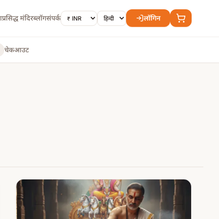
ा
प्रसिद्ध मंदिर
ब्लॉग
संपर्क
लॉगिन
चेकआउट