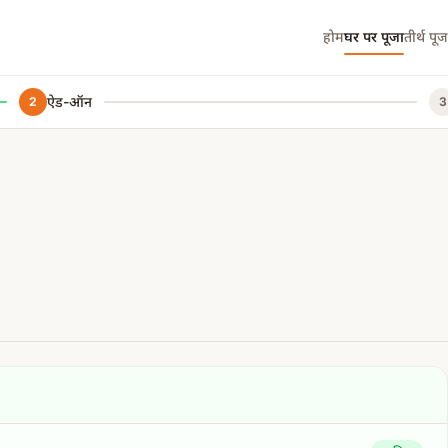
होम
घर पर पूजा
तीर्थ पूज
ऐड-ऑन
2
3