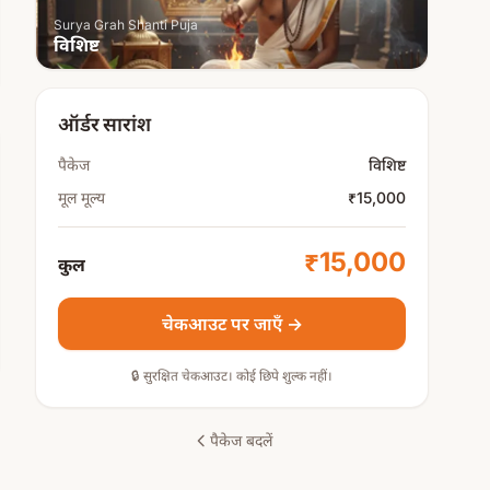
Surya Grah Shanti Puja
विशिष्ट
ऑर्डर सारांश
पैकेज
विशिष्ट
मूल मूल्य
₹15,000
₹15,000
कुल
चेकआउट पर जाएँ →
🔒 सुरक्षित चेकआउट। कोई छिपे शुल्क नहीं।
पैकेज बदलें