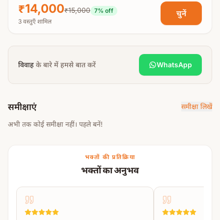
विवाह प्रक्रिया:
₹14,000
₹15,000
7
% off
चुनें
गणपति–गौरी वंदन
3 वस्तुएँ शामिल
शुभ तिलक संस्कार
द्वाराचार पूजा
विवाह
के बारे में हमसे बात करें
WhatsApp
विवाह विधि एवं पूजन
कन्यादान विधि
हवन (लाजाहवन, जयाहवन, पितृ तर्पण आदि)
समीक्षाएं
समीक्षा लिखें
अग्नि फेरे
अभी तक कोई समीक्षा नहीं। पहले बनें!
सप्तपदी विधान
सात पवित्र वचन
सिंदूर अर्पण
भक्तों की प्रतिक्रिया
मंगलसूत्र धारण
भक्तों का अनुभव
पदाभूषण (पायल धारण)
ध्रुव तारा दर्शन
सभी आवश्यक विवाह पूजा सामग्री आचार्य द्वारा लाई जाएगी।