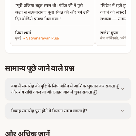
“
पूरी प्रक्रिया बहुत सरल थी। पंडित जी ने पूरी
“
विदेश में रहते हुए काश
यजमान को
मंगलसूत्र, बिछिया, वस्त्र, चौकी/पाटा, मिठाई, फूलों की
श्रद्धा से सत्यनारायण पूजा संपन्न की और हमें उसी
कराने को लेकर चिंतित
माला, फल आदि
की व्यवस्था पहले से करनी होगी।
दिन वीडियो प्रमाण मिल गया।
”
संभाला — सामग्री से 
प्रिया शर्मा
राजेश गुप्ता
मुंबई
•
Satyanarayan Puja
सैन फ्रांसिस्को, अमेरिका
•
सामान्य पूछे जाने वाले प्रश्न
क्या मैं समारोह की पुष्टि के लिए अग्रिम में आंशिक भुगतान कर सकता हूँ
और शेष राशि नकद या ऑनलाइन बाद में चुका सकता हूँ?
विवाह समारोह पूरा होने में कितना समय लगता है?
और अधिक जानें