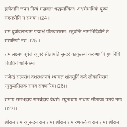
इत्येतानि जपन नित्यं मद्भक्तः श्रद्धयान्वितः। अश्वमेधाधिकं पुण्यं
सम्प्राप्नोति न संशयः ।।24।।
रामं दुर्वादलश्यामं पद्माक्षं पीतवाससम। स्तुवन्ति नामभिर्दिव्यैर्न ते
संसारिणो नरः ।।25।।
रामं लक्ष्मणपूर्वजं रघुवरं सीतापतिं सुन्दरं काकुत्स्थं करुणार्णवं गुणनिधिं
विप्रप्रियं धार्मिकम।
राजेन्द्रं सत्यसंधं दशरथतनयं श्यामलं शांतमूर्तिं वन्दे लोकाभिरामं
रघुकुलतिलकं राघवं रावणारिम।।26।।
रामाय रामभद्राय रामचंद्राय वेधसे। रघुनाथाय नाथाय सीतायाः पतये नमः
।।27।।
श्रीराम राम रघुनन्दन राम राम। श्रीराम राम रणकर्कश राम राम। श्रीराम