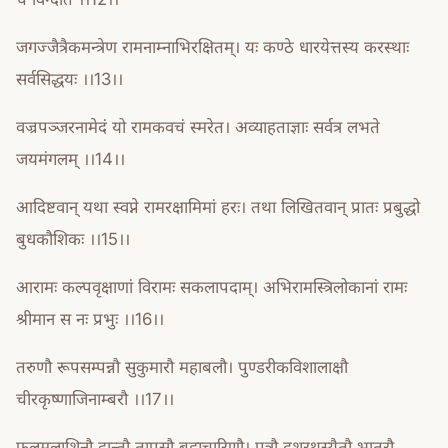
जगज्जैत्रैकमन्त्रेण रामनाम्नाभिरक्षितम्। यः कण्ठे धारयेत्तस्य करस्थाः
सर्वसिद्धयः ।।13।।
वज्रपञ्जरनामेदं यो रामकवचं स्मरेत। अव्याहताज्ञाः सर्वत्र लभते
जयमंगलम् ।।14।।
आदिष्टवान् यथा स्वप्ने रामरक्षामिमां हरः। तथा लिखितवान् प्रातः प्रबुद्धो
बुधकौशिकः ।।15।।
आरामः कल्पवृक्षाणां विरामः सकलापदाम्। अभिरामस्त्रिलोकानां रामः
श्रीमान स नः प्रभुः ।।16।।
तरुणौ रूपसम्पन्नौ सुकुमारौ महाबलौ। पुण्डरीकविशालाक्षौ
चीरकृष्णाजिनाम्बरौ ।।17।।
फलमूलाशिनौ दान्तौ तापसौ ब्रह्मचारिणौ। पुत्रौ दशरथस्यैतौ भ्रातरौ