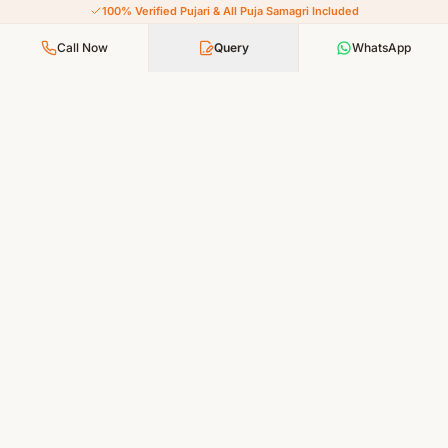
100% Verified Pujari & All Puja Samagri Included
Call Now
Query
WhatsApp
Your Faith, Our Service — Devotion Made Accessible
PUJA SERVICES
All Puja Services
Teerth Puja