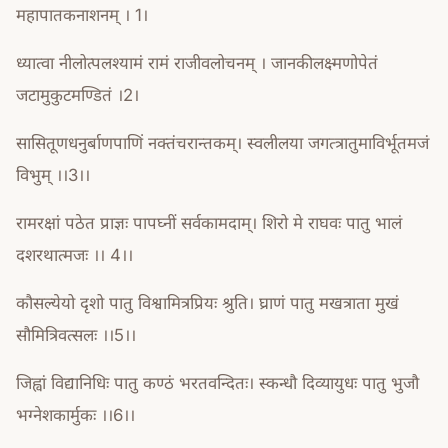
महापातकनाशनम् । 1।
ध्यात्वा नीलोत्पलश्यामं रामं राजीवलोचनम् । जानकीलक्ष्मणोपेतं
जटामुकुटमण्डितं ।2।
सासितूणधनुर्बाणपाणिं नक्तंचरान्तकम्। स्वलीलया जगत्त्रातुमाविर्भूतमजं
विभुम् ।।3।।
रामरक्षां पठेत प्राज्ञः पापघ्नीं सर्वकामदाम्। शिरो मे राघवः पातु भालं
दशरथात्मजः ।। 4।।
कौसल्येयो दृशो पातु विश्वामित्रप्रियः श्रुति। घ्राणं पातु मखत्राता मुखं
सौमित्रिवत्सलः ।।5।।
जिह्वां विद्यानिधिः पातु कण्ठं भरतवन्दितः। स्कन्धौ दिव्यायुधः पातु भुजौ
भग्नेशकार्मुकः ।।6।।