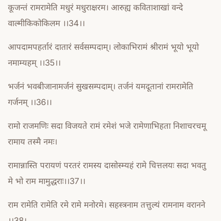
कूजन्तं रामरामेति मधुरं मधुराक्षरम। आरुह्य कविताशाखां वन्दे
वाल्मीकिकोकिलम ।।34।।
आपदामपहर्तारं दातारं सर्वसम्पदाम्। लोकाभिरामं श्रीरामं भूयो भूयो
नमाम्यहम् ।।35।।
भर्जनं भवबीजानामर्जनं सुखसम्पदाम्। तर्जनं यमदूतानां रामरामेति
गर्जनम् ।।36।।
रामो राजमणिः सदा विजयते रामं रमेशं भजे रामेणाभिहता निशाचरचमू
रामाय तस्मै नमः।
रामान्नास्ति परायणं परतरं रामस्य दासोस्म्यहं रामे चित्तलयः सदा भवतु
मे भो राम मामुद्धराः।।37।।
राम रामेति रामेति रमे रामे मनोरमे। सहस्त्रनाम तत्तुल्यं रामनाम वरानने
।।38।