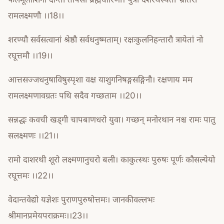
रामलक्ष्मणौ ।।18।।
शरण्यौ सर्वसत्वानां श्रेष्ठौ सर्वधनुष्मताम्। रक्षःकुलनिहन्तारौ त्रायेतां नो
रघूत्तमौ ।।19।।
आत्तसज्जधनुषाविषुस्पृशा वक्ष याशुगनिषङ्गसङ्गिनौ। रक्षणाय मम
रामलक्ष्मणावग्रतः पथि सदैव गच्छताम ।।20।।
सन्नद्धः कवची खड्गी चापबाणधरो युवा। गच्छन् मनोरथान नश्च रामः पातु
सलक्ष्मणः ।।21।।
रामो दाशरथी शूरो लक्ष्मणानुचरो बली। काकुत्स्थः पुरुषः पूर्णः कौसल्येयो
रघूत्तमः ।।22।।
वेदान्तवेद्यो यज्ञेशः पुराणपुरुषोत्तमः। जानकीवल्लभः
श्रीमानप्रमेयपराक्रमः।।23।।