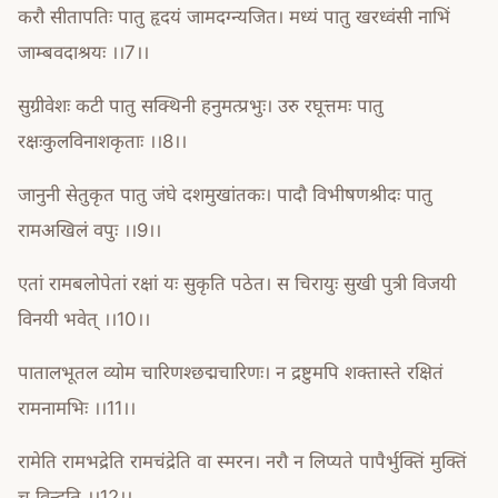
करौ सीतापतिः पातु हृदयं जामदग्न्यजित। मध्यं पातु खरध्वंसी नाभिं
जाम्बवदाश्रयः ।।7।।
सुग्रीवेशः कटी पातु सक्थिनी हनुमत्प्रभुः। उरु रघूत्तमः पातु
रक्षःकुलविनाशकृताः ।।8।।
जानुनी सेतुकृत पातु जंघे दशमुखांतकः। पादौ विभीषणश्रीदः पातु
रामअखिलं वपुः ।।9।।
एतां रामबलोपेतां रक्षां यः सुकृति पठेत। स चिरायुः सुखी पुत्री विजयी
विनयी भवेत् ।।10।।
पातालभूतल व्योम चारिणश्छद्मचारिणः। न द्रष्टुमपि शक्तास्ते रक्षितं
रामनामभिः ।।11।।
रामेति रामभद्रेति रामचंद्रेति वा स्मरन। नरौ न लिप्यते पापैर्भुक्तिं मुक्तिं
च विन्दति ।।12।।