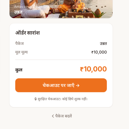
Amavasya Janan Shanti Puja
उन्नत
ऑर्डर सारांश
पैकेज
उन्नत
मूल मूल्य
₹10,000
₹10,000
कुल
चेकआउट पर जाएँ →
🔒 सुरक्षित चेकआउट। कोई छिपे शुल्क नहीं।
पैकेज बदलें