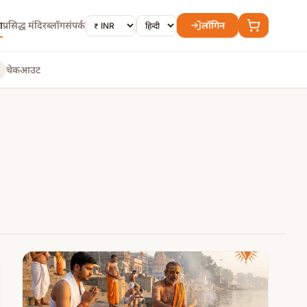
ा
प्रसिद्ध मंदिर
ब्लॉग
संपर्क
लॉगिन
चेकआउट