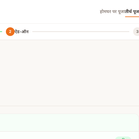
होम
घर पर पूजा
तीर्थ पूज
ऐड-ऑन
2
3