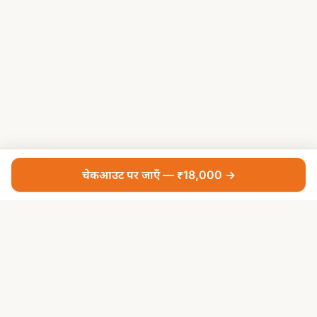
चेकआउट पर जाएँ — ₹18,000 →