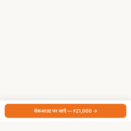
चेकआउट पर जाएँ — ₹21,000 →