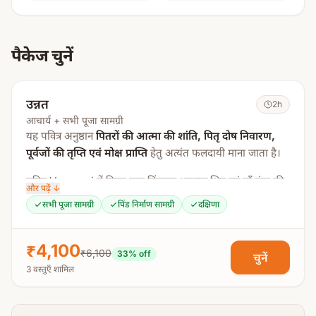
पैकेज चुनें
उन्नत
2h
आचार्य + सभी पूजा सामग्री
यह पवित्र अनुष्ठान
पितरों की आत्मा की शांति, पितृ दोष निवारण,
पूर्वजों की तृप्ति एवं मोक्ष प्राप्ति
हेतु अत्यंत फलदायी माना जाता है।
पवित्र Varanasi में किया गया पिंडदान भगवान शिव एवं माँ गंगा की
और पढ़ें ↓
कृपा प्रदान करने वाला अत्यंत पुण्यदायी पितृ कर्म माना गया है।
सभी पूजा सामग्री
पिंड निर्माण सामग्री
दक्षिणा
पूजा प्रक्रिया:
₹4,100
₹6,100
संकल्प
33
% off
चुनें
3 वस्तुएँ शामिल
गंगा आचमन
तर्पण