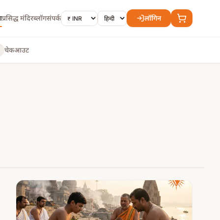
ा
प्रसिद्ध मंदिर
ब्लॉग
संपर्क
लॉगिन
चेकआउट