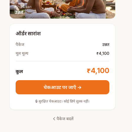
Pind Daan
उन्नत
ऑर्डर सारांश
पैकेज
उन्नत
मूल मूल्य
₹4,100
₹4,100
कुल
चेकआउट पर जाएँ →
🔒 सुरक्षित चेकआउट। कोई छिपे शुल्क नहीं।
पैकेज बदलें