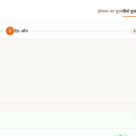
होम
घर पर पूजा
तीर्थ पूज
ऐड-ऑन
2
3